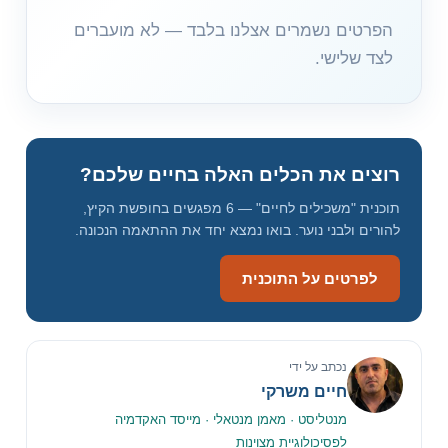
א
הפרטים נשמרים אצלנו בלבד — לא מועברים
י
לצד שלישי.
מ
י
י
ל
רוצים את הכלים האלה בחיים שלכם?
תוכנית "משכילים לחיים" — 6 מפגשים בחופשת הקיץ,
להורים ולבני נוער. בואו נמצא יחד את ההתאמה הנכונה.
לפרטים על התוכנית
נכתב על ידי
חיים משרקי
מנטליסט · מאמן מנטאלי · מייסד האקדמיה
לפסיכולוגיית מצוינות