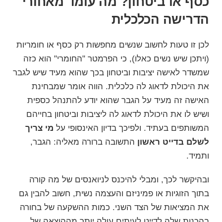
כסף או ביטחון? מה עומד מאחורי
הדרישה הכלכלית
לכן זו טעות לחשוב שנשים מחפשות רק כסף או חומריות
(ויתכן שיש נשים כאלו), כי הפרמטר "החומרי" הוא כזה
שמשדר לאישה יציבות וביטחון בכך שהוא מעיד שיש לגבר
את היכולת לדאוג לה כלכלית. הווה אומר שמבחינת
האישה זה מעיד על הגבר שהוא יודע להתנהל כספית
ושיש לו את היכולת לדאוג לה ליציבות וביטחון בחייהם
המשותפים בעתיד. ולפיכך בדיון האינסופי על
מי צריך
לשלם בדייט ראשון
התשובה ברורה מאליה: הגבר,
ותמיד.
ובהיקשר לכך, ומבלי להיכנס לניואנסים של מה קורה
בתוך הזוגיות או פמיניזם והעצמה נשית, חשוב להבין גם
את המציאות של הצד השני. כמות ההשקעה של בחורה
בהכנות שלה לדייט לעיתים עולה יותר מההוצאה של