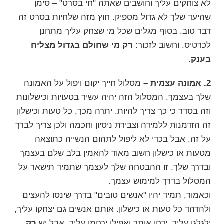
לא צוחקים עליך וחושבים שאתה "חי בסרט" – סימן
שהיעד שלך לא גדול מספיק. חוץ מזה שלחיות בסרט זה
דבר טוב. בסוף מגלים שכל מי שצחק עליך מתחנן
לכרטיס. וחשוב לזכור:
רק מי שחולם בגדול מצליח
בענק
.
2. אמונה עצמית –
מסלול חייך יקום ויפול על האמונה
שלך בעצמך. המסלול הזה יהיה עשיר
בטעויות וכישלונות
וזה בסדר כי כך צריך להיות. יתרה מכך, כל טעות וכישלון
זה הזדמנות ללמידה וצבירת ניסיון וחכמה ולכן צריך לברך
על זה. אבל בכדי לא ליפול ל
תהום הנשייה
כתוצאה
מטעות או כישלון חשוב מאוד להאמין בלב שלם בעצמך
ובדרך שלך. זו ההבטחה שלך לעצמך שתמיד תישאר על
המסלול בדרך למימוש עצמך.
וכאמור, תמיד יהיו "אנשים טובים" בדרך שינסו להעצים
ולהדהד כל טעות או כישלון. אותם אנשים גם יצחקו עליך,
ילגלגו עליך, ידחו אותך ואפילו ירחמו עליך. אבל יש
רק