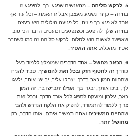
5. לבקש סליחה –
מהאנשים שפגעו בך. להיפגע זו
בחירה – כן זה נשמע מעצבן אבל זו האמת – וכל עוד אף
אחד לא פגע בך פיזית, כל פגיעה מילולית היא בעצם
בחירה שלך להיפגע. וכשנפגעים וכועסים הדבר הכי טוב
שאפשר לעשות הוא
לסלוח
. לבקש סליחה זה כמו לשחרר
אסיר מהכלא.
אתה האסיר
.
6. הכאב מחשל –
אחד הדברים שמומלץ ללמוד בעל
כורחך זה
לחטוף חזק ובכל זאת להמשיך
. סביר להניח
שתחווה המון כאב בדרך. יצחקו עליך, יביישו אותך, ילעגו
לך, יביכו אותך, יבגדו בך ואפילו יתביישו בך. זה המון
כאב, עלבון ומועקה לספוג לכל אורך הדרך. ובכל זאת
צריך ללמוד להתמודד, להפיק את הלקח הנדרש ולהבין
ש
החיים ממשיכים
ואתה תמשיך איתם. אותו הדבר, רק
מחושל יותר
.