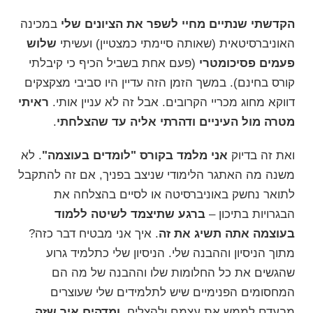
הקדשתי שנתיים מחיי לשפר את הציונים שלי
במכינה
האוניברסיטאית (שאותה סיימתי כמצטיין) ועשיתי
שלוש
פעמים פסיכומטרי
(פעם אחת בשביל הכיף כי קיבלתי
קורס בחינם). במשך הזמן הזה עדיין היו סביבי מצקצקים
דווקא מחוג מכריי הקרובים. אבל זה לא עניין אותי.
ראיתי
מטרה מול העיניים ודהרתי אליה עד שהצלחתי
.
ואת זה בדיוק
אני מלמד בקורס "
לומדים בעוצמה
"
. לא
משנה מה האתגר הלימודי שניצב בפניך, אם זה להתקבל
לתואר נחשק באוניברסיטה או לסיים בהצלחה את
הבגרויות בתיכון –
ברגע שתיצמד לשיטה ללמוד
בעוצמה אתה תשיג את זה
. איך אני מבטיח דבר כזה?
מתוך הניסיון וההבנה שלי. הניסיון שלי כתלמיד גרוע
שהגשים את כל החלומות שלו וההבנה של מה הם
המחסומים הפנימיים שיש לתלמידים שלי שעוצרים
מבעדם לממש את עצמם ולהצליח.
ומדהים איך שזה