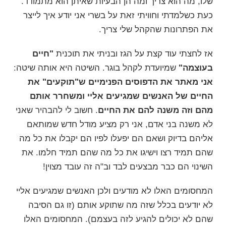
שלו, מה הוא צריך ומה הן הבעיות שאיתן הוא מתמודד.
כעת כשלמדתי וחוויתי זאת על בשרי אני יודע איך לייצר
את הפתרונות שהקהל שלי צריך.
אז לחצתי עוד קצת על הגז ובניתי את תוכנית
"
חיים
בעוצמה
"
שמיועדת לקהל בוגר. השיטה היא אותה שיטה:
אני מאתר את הדפוסים הפנימיים ש"תוקעים" את
החיים של האנשים שמגיעים אליי ומשחרר אותם
מהם וזה משנה להם את החיים
. חשוב לי להבהיר שאני
לא משנה בני אדם, אני רק מציע מודל חדש שמותאם
אליהם בדיוק ושאם הם יפעלו לפיו הם יקבלו את כל מה
שהם תמיד רצו וישיגו את כל מה שהם תמיד חלמו. את
השינוי הם כבר מבצעים לבד וב"ה זה עובד מצוין!
המחסומים האלו לא מודעים ולכן האנשים שמגיעים אליי
לא יודעים בכלל שזה מה שתוקע אותם (זו גם הסיבה
שהם לא יכולים להגיע לזה בעצמם). המחסומים האלו