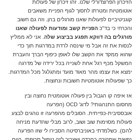
הזיכרון הפרוצדורלי שלנו. זהו זיכרון של פעולות
אוטומטיות ומטרתו לחסוך לגוף הפניית משאבים
קוגניטיביים לפעולות שאנו מורגלים בהן. וזה גם חשוב
והכרחי כי בד"כ
הפניית קשב ומודעות לפעולה שאנו
מורגלים בה דווקא תפגע בביצוע שלה
. אני לא ממליץ
לנסות את זה אבל מי שינסה לרדת במדרגות תוך כדי
שהוא ממקד את הקשב שלו לאופן כיפוף הברך והעברת
המשקל מכף רגל אחת לשנייה בכל ירידה של מדרגה
ימצא את עצמו מהר מאוד מועד ומתגלגל מכל המדרגות.
כך שפעולות אוטומטיות חשובות ונחוצות.
אז איפה קו הגבול בין פעולה אוטומטית נחוצה ובין
מחסום התנהגותי? לדוג'
OCD
(הפרעה
אובססיבית-כפייתית. הסובלים מהפרעה זו נוהגים לבצע
פעולות מסוימות שוב ושוב, לרוב מבלי שהדעת מניחה
להם). כשלמדתי באוניברסיטה הסבירו לי שזו הפרעה
נפשית שמקורה בחרדה ושצריך לזה טיפול תרופתי. היום,