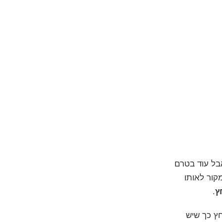
בל עוד בטרם
קור לאותו
ץ
.
חץ כך שיש