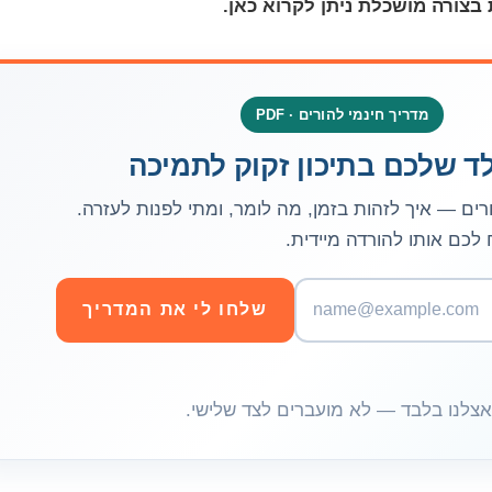
 בצורה מושכלת ניתן לקרוא
כאן
.
מדריך חינמי להורים · PDF
רים — איך לזהות בזמן, מה לומר, ומתי לפנות לעזרה.
 לכם אותו להורדה מיידית.
כ
שלחו לי את המדריך
ת
ו
ב
צלנו בלבד — לא מועברים לצד שלישי.
ת
א
י