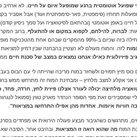
י שפועל אוטומטית ברגע שמופעל איום על חיינו
. לא ארחיב כ
פועלות תחתיו (סימפטית, פאר-סימפתטית ועוד) אבל אסביר בקצ
ל חיינו באופן אוטומטי (ובהתאם לסיטואציה ועל סמך ניסיון קודם)
ות:
לברוח, להילחם, לקפוא במקום או להתעלף
. ברוב המקר
שנבחרה תשמור עלינו בחיים. הבעיה מתחילה בזה שכיום ב-99% מהמקרים שבהם אחת 
מוח
לזה. והמוח מעולם לא הצטיין בהבחנה שבין דמיון למציאות ו
 פיזיולוגית כאילו אנחנו נמצאים במצב של סכנת חיים
ממש
 כוס מיץ תפוזים ולשחזר במוח מריבה שהייתה לי עם הבוס בעב
שבו אני אקלע למצב מלחיץ – ומבחינת המוח זה מתרחש ממש ברגע 
ציה מלחיצה יכולה לעורר אצלנו פיזית לחץ, חרדה, פחד, 
ליי שמסבירים זאת מפי הסופר הנהדר
מארק טווין
(סמואל לנגהור
ה חוויות איומות. אחדות מהן אפילו התרחשו במציאות"
.
שים, מתרגשים כשהגיבור מבצע פעולה הירואית או מפחדים בסרט
נת המוח
מה שהוא רואה זו המציאות
. ובהיבט אחר, הסיבה שא