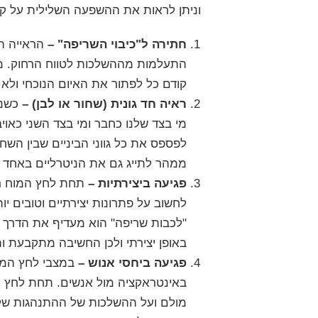
וניתן לראות את ההשפעה השלילית על ק
חתירה ל"כיבוי השריפה" –
הראייה ה
התעלמות מההשלכות לטווח הרחוק. מב
קודם כל לפתור את האיום הנוכחי ול
ראיה חד גונית (שחור או לבן) –
כשנמ
מי בצד שלנו כחבר ומי בצד השני כאוי
לפספס את כל גווני הביניים שבין השח
ממהר לתייג גם את הניטרליים באחד מ
פגיעה ביצירתיות –
תחת לחץ המוח רוצ
לחשוב על פתרונות יצירתיים וטובים י
"לכבות שריפה" הוא מעדיף את הדרך היש
באופן יצירתי ולכן החשיבה מתקבעת וה
פגיעה ביחסי אנוש –
במצבי לחץ המוח
באינטראקציה מול אנשים. תחת לחץ א
מולם ועל ההשלכות של ההתנהגות שלה