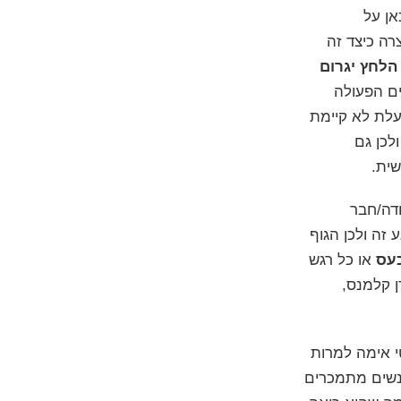
אן על
רה כיצד זה
הלחץ יגרום
ים הפעולה
מהטכניקות מופעלת לא קיימת
לכן גם
ית.
ודה/חבר
זה ולכן הגוף
כעס
או כל רגש
ן קלמנס,
י אימה למרות
נשים מתמכרים