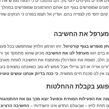
שים אחרים מקיימים יחסי מין. הם מתמכרים כי המוח מפרש את 
ורמונים שמופרשים בגוף הם אותם ההורמונים שמופרשים במהלך קי
קיום יחסי מין לצפייה בהם. ועדיין אל תצפו בפורנו כי
הנזקים שזה
שמערפל את החשיבה
 מופרש בגוף קורטיזול
. זהו הורמון הלחץ שמתפשט בכל פע
צא בדם הוא
מערפל לנו את החשיבה
מכיוון שהוא מתמקד אך ור
 קצב הלב, מווסת את האדרנלין ומתמצת את החשיבה לאחת מארב
נו אריה או דוב גריזלי אבל ממש לא טוב כשאנחנו נמצאים בעב
 אין לנו סכנת חיים ממשית.
כי ככה בדיוק אנחנו עושים טעויו
פוגע בקבלת ההחלטות
ה את הפעילות המוחית וכפועל יוצא מכך גם את ההתנהגות 
ם תחת לחץ – שבעולם החדש אינו הישרדותי –
החשיבה הרציונ