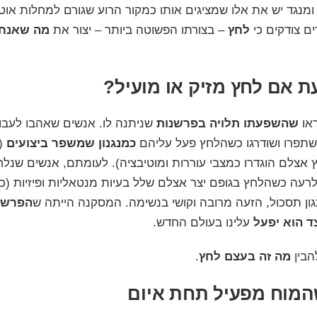
מנגד יש את אלו שמציגים אותו כמקור הרוע שגורם למחלות אוטוא
ם צודקים כי
לחץ
– בצורתו הפשוטה ביותר – יצור את
מה שאנחנ
 אם לחץ מזיק או מועיל?
ראו
שהשפעתו תלויה בפרשנות
שניתנה לו. אנשים שאהבו לעבו
שתפרו ושודרגו כשהלחץ פעל עליהם
כמנגנון שמשפר ביצועים
(מ
 אצלם הוגדרו כמצבי עוררות ומוטיבציה). לעומתם, אנשים שנלח
רעה כשהלחץ בגופם יצר אצלם שלל בעיות מנטאליות ופיזיות (כ
ון תסכול, הזעה מרובה וקושי בנשימה. המסקנה הייתה ש
הפרשנ
ד הוא יפעל
עלינו בעולם החדש.
הבין
מה זה בעצם לחץ
.
המוח מפעיל תחת איום