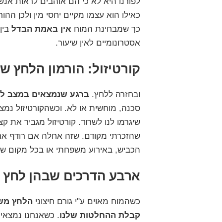
לפורנו היא לא כי הם אוהבים לראות אנ
כאילו הוא עצמו מקיים יחסי מין ולכן הה
כך שמבחינת המוח
אין באמת הבדל
בין 
אסטרונומיים לאין שיעור
.
קורטיזול: הורמון הלחץ 
ובחזרה ללחץ.
ברגע שנמצאים במצב לחץ
סכנה, מוחשית או לא. וכשהקורטיזול נמ
שיגרמו לנו לשרוד. קורטיזול מגביר את
שהזכרתי מקודם. שזה אחלה אם רודף אחרי
הכביש, באירוע משפחתי או בכל מקום שבו
ארבע הדרכים שבהן לחץ 
כשהמוח מאוים ע"י גורם חיצוני
הלחץ משנ
קבלת ההחלטות שלנו
. כשאנחנו נמצאי