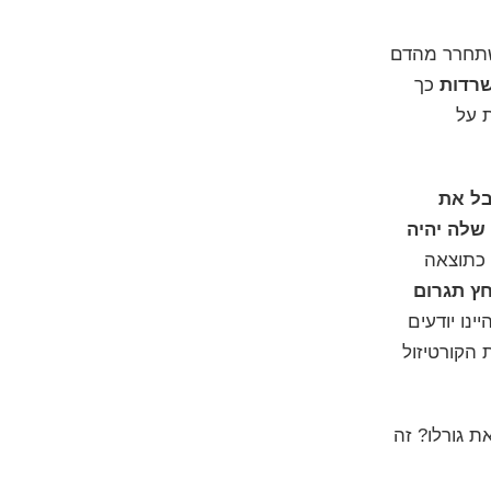
תחרר מהדם
שרדות
כך
ת על
בל את
שלה יהיה
 כתוצאה
ץ תגרום
נו יודעים
 הקורטיזול
 גורלו? זה