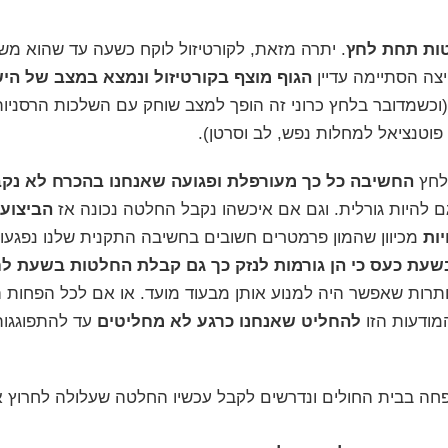
ות תחת לחץ
. יתרה מזאת, ל
קורטיזול
לוקח כשעה עד שהוא מש
צה הסתיימה עדיין
הגוף מוצף בקורטיזול ונמצא במצב של הי
ת (וכשמדובר בלחץ כרוני זה הופך למצב שוחק עם השלכות הרסניו
וטנציאל למחלות נפש, לב וסרטן).
לחץ
החשיבה כל כך מעורפלת ופגועה שאנחנו בהכרח לא נק
 להיות גורלית. וגם אם איכשהו נקבל החלטה נכונה אז
הביצוע 
ות
מכיוון שהמון פרמטרים חשובים בחשיבה התקנית שלנו נפגעו
עת כעס כי הן גורמות לנזק כך גם קבלת החלטות בשעת לח
יותרות שאפשר היה למנוע אותן מבעוד מועד. או אם לכל הפחות היי
מודעות הזו
להחליט שאנחנו כרגע לא מחליטים
עד להתפוגגות
ה בבית החולים ונדרשים לקבל עכשיו החלטה שעלולה לחרוץ את