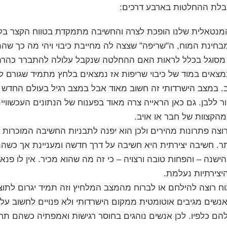
בלת ההחלטות בארבע דרכים:
מנטאלית שלנו הופכת לצרה והחשיבה מתמקדת בטווח הקצר בל
חינת המוח, ה"שריפה" שצצה לה מחייבת כיבוי ויהי מה כך שה
א מסוגל בכלל לראות האם ההחלטה שנקבל עלולה להתברר כהרת
צאים במוד של כיבוי שריפות אז נמצאים בלחץ מתמיד שגורם ל
ב. במצב הישרדותי זה חשוב מאוד אבל במצב רגיל בעולם החדש ז
ור ללבן. גם כאן הראייה צרה מאוד בפענוח של הנתונים העכשווי
הקצוות של חבר או אויב.
ה פתרונות מהירים ולכן הוא יפנה לתבניות החשיבה המוכרות ו
ותר. חשיבה יצירתית היא חשיבה על דרך חדשה ומעניינת אך כשהמ
נה – והפחות טובה ורצויה – כי זה מה שהוא מכיר. אין לו פנאי 
יצירתיות נעלמת.
 רוצה להילחם או לברוח מהמצב המלחיץ וזה תמיד יגרום לתוצ
נשים מגיבים אוטומטית ממקום הישרדותי ולא פנויים לחשוב ע
ם כלפיו. לכן אנשים נוהגים בחוסר רגישות ואמפתיה כשהם תח