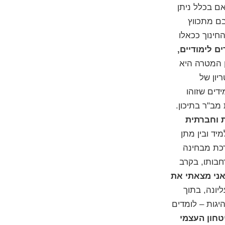
ם בכלל ניתן
בם מתכווץ
חינוך ככאלו
ם לימודיים,
ן המטרה היא
יון של
דים שזוהו
ב"ר בתיכון.
 וחברתית
מיד ובין מתן
ת מבחינה
בותו, בקרב
ני מצאתי את
יונה, בתוך
יגות – לומדים
טחון העצמי