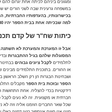
ומגוונים ביניהם לכיתה אחת יגרום להם לא
במשפחה גרעינית שבה לשני הורים יש שלו
בכישרונותיו, בהעדפותיו החברתיות, הת
למה שבכיתה אחת בבית הספר יהיו 30 תלמידים זהים?
כיתות שח"ר של קדם תכנ
אבל זו המערכת והמערכת לא תשתנה.
המסוגלות שלהם בגיל ההתבגרות
ובדי
לתלמידים
לקבל ציונים גבוהים
בבחינות
או ההורים. בתוכנית התלמידים מבינים 
ושבחינות הבגרות הן רק השלב הראשון בד
הספר ובזכות בית הספר
מקבלים התלמ
דידקטיות בכדי להצליח.
אחת התחושות הק
חברתית או מקצועית. זה לא נעים לקבל ס
שכל שאר החברים הוזמנו אליה וזה לא נע
חיינו אנו חווים אינספור רגעי דחייה כאל