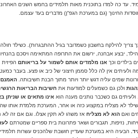
ד. עד כה למדו בתוכנית מאות תלמידים בחמש השנים האחרונות
סדות החינוך (גם
במערכת הגפ"ן
) מדברים בעד עצמם.
ך צריך להילקח בחשבון כשמדובר בגיל ההתבגרות). כשילד חולה
הילד, יבצע אבחנה, ירשום את התרופה המתאימה ויסכם בהנחיו
ם בילדים וכך
אנו מלמדים אותם לשמור על בריאותם
הפיזית מ
 ולעיתים אין לה כלל סממן חיצוני של כיב או פצע. בעבר כמעט
נות שמים עליה דגש יותר ויותר מתוך הבנת חשיבותה.
האמנם?
הגות
ולכן גם כשמעלים למודעות את
חשיבות הבריאות הרגשי
ולעיתים גם כשכבר נותנים מענה הוא
אינו מתאים או שניתן בצ
כשילד לא מצליח במקצוע כזה או אחר, המערכת מלמדת אותו שהב
ים ואם
הוא לא מצליח
אז משהו לא תקין אצלו. וגם אם זה לא 
ות, נזיפות, תגבורים ושאר פתרונות בית ספריים שמטרתם
לעזו
ד.
הבעיה היא במערכת שעדיין חושבת שלהכניס עשרות תלמידים