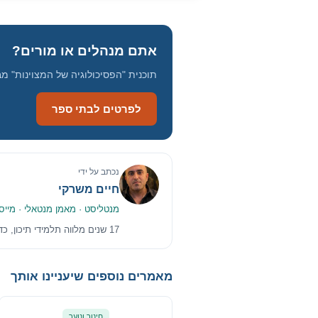
אתם מנהלים או מורים?
תוכנית "הפסיכולוגיה של המצוינות"
לפרטים לבתי ספר
נכתב על ידי
חיים משרקי
מנטליסט · מאמן מנטאלי · מייסד
17 שנים מלווה תלמידי תיכון, כדורגלנים שחלקם הגיעו לליגת העל, וצוותי חינוך בשיטה מבוססת-מחקר. ציון 97/100 בגפ"ן.
מאמרים נוספים שיעניינו אותך
חינוך ונוער