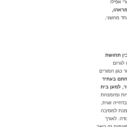
י אפילו
ראהו,
חד מהשני,
בין תחושת
לגרום
 כגון המורים
לחתם בעתיד
, למען בית
ת ומיומנויות
חייה זוגית,
זמנת למסיבה
דה. לאורך
עמים זה כואב