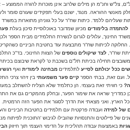
"ם
, צל"ש ו
חנ"מ
הן מילים שלרוב אינן מוכרות להורה הממוצע – א
לק מאנשי ההוראה. מנגד, ישנם בעלי תפקידים שעורם סומר ולי
תות שעליהם ללמד.
כיתות שח"ר
על כל גווניהן מתוארות במשרד ה
 להתמדה בלימודים
מכיוון שמדובר באוכלוסיית סיכון בעלת
פערי
משרד החינוך, עלולים לגרום לנשירת התלמידים מבית הספר ולכ
החלוקה לכיתות שח"ר מתבצעת עוד בחטיבת הביניים כשהקריטר
כיתת שח"ר,
לצד שיקולים נוספים
של הצוות החינוכי. בד"כ התלמי
שובצים תחילה בכיתת תל"ם בשכבת ט' לקראת שיבוצם בכיתת מ
שים ככל יכולתם
לסייע
לתלמידים
מבחינה לימודית
ואף
רגשית
. ועם זאת, בבתי הספר
קיים פער משמעותי
בין זיהוי צרכי התל
ה?
כי
חוויתי זאת בעצמי
. הן כתלמיד שלא
הצליח
להשתלב במערכ
ן
כמדריך
שראה את שימור הפער, ובחלק מהמקרים גם את התרח
כל הארץ.
ואני מצאתי את הדרך לסגור את הפער הזה הרמטית.
א
 של למידה
ועבודה פרקטית עם תלמידים בחטיבות הביניים והעל
ם של פיילוטים והתנסויות שהובילו לגיבוש
'התוכנית לפיתוח מנה
גיות
באמצעות עבודה תהליכית על הדימוי העצמי תוך חיזוק
הבי