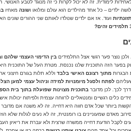
חידות לימודית. זה לא יכול לקרות כי זה מנוגד לטבע האנושי. הר
שה ילדים – כל אחד מהילדים הוא עולם ומלואו ו
שונה
מאחיו
במ
זונתיות
ועוד. אז אם ילדים שנולדו לאותם שני ההורים שונים הא
ים
ולכן נוצר פער רגשי אצל התלמידים
בין הדימוי העצמי שלהם ו
וק בפער הזה ה
תוכנית שלנו
נכנסת. מטרת העל של התוכנית היא 
 הבגרות
מתוך רצונם האישי בלבד
וללא תלות בגורם חיצוני אחר
שעליהם
לפתח ולסגל מיומנויות למידה וניהול עצמי למען הצ
רך לכך. לכן מדובר
בתוכנית מצוינות שפועלת בתוך בית הספר
ידים
כלים רגשיים ומנטאליים
לרווחה עצמית ולפיתוח יכולות אישיו
שות ביותר שכל אדם חווה היא
דחייה
. זה לא משנה אם מדובר בד
ירוב מאדם שמעוניינים בו רומנטית, זה לא נעים לגלות שלא הו
ים לקבל הודעת דחייה ממשרה שרצית ולא עברת את ריאיון העבו
ו ואחרים וכל אחד מהם
צובט אותנו רגשית
ברמה כזו או אחרת.
לפ