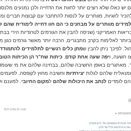
 יש כאלו שלא רוצים יותר לחוות את הדחייה ולכן נמנעים מלנס
כיר לזוגיות, מוותרים על לנסות להתחבר עם קבוצות חברים ומו
מידים מוותרים על מבחנים כי הם חוו דחייה לימודית שהם ל
יאות האמריקני (שניסה להבין את הגורמים ל
טרגדיות הירי
בבתי 
 ביותר לאלימות בקרב מתבגרים, הרבה יותר מאשר גורמים כגון מ
ול
. לפיכך ניתן להבין ש
מתן כלים רגשיים לתלמידים להתמודד
ו השעה, ו
יפה שעה אחת קודם
.
כיתות שח"ר הן הכיתות הטובו
. מאתגרים באופן החשיבה שלהם, בבחינה שלהם את מי שעומד
נומנאלית שלהם לגלות
יצירתיות
וחשיבה מחוץ לקופסה. לפעמים 
 הם לומדים
לנתב את היכולות שלהם
ל
מקום החיובי
. למענם ו