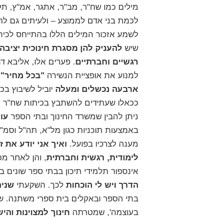
מילים כמו
שח"ר
,
מב"ר
,
אתגר
,
אמ"ץ
,
תל
לכמת בני אדם לממוצע – ולעיתים גם לח
לשמע אזכור המילים הללו בהתייחס לכי
שיש
להעניק להן מסגרת חינוכית יציבה
רגשיים וחברתיים
. פערים אלו, אליבא ד
למנוע את אופציית הנשירה
"בכל מחיר"
.
ארבעה נכשלים ומעלה
יוביל לשיבוץ ב
ככאלו שעתידים להשתבץ בכיתות שח"ר מ
ניתן להבין שמשרד החינוך ובתי הספר
עו
באמצעות תוכניות כגון
מל"א
,
תה"ל
ו
סמ"ל
מענה לצרכיו בפועל.
ואיך אני יודע את ז
לימודית, רגשית וחברתית
, והן לאחר מכ
אינספור תלמידי תיכון בבתי ספר שונים ב
הדרך ויש לי הוכחות
לכך. השקעתי
שנים
בתי הספר ובאקלים בית ספרי משתנה. שני
בעוצמה'
, שמטרתה
חינוך למצוינות והיש