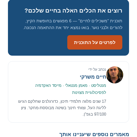
ל
רוצים את הכלים האלה בחיים שלכם?
תוכנית "משכילים לחיים" — 6 מפגשים בחופשת הקיץ,
להורים ולבני נוער. בואו נמצא יחד את ההתאמה הנכונה.
לפרטים על התוכנית
נכתב על ידי
חיים משרקי
מנטליסט · מאמן מנטאלי · מייסד האקדמיה
לפסיכולוגיית מצוינות
17 שנים מלווה תלמידי תיכון, כדורגלנים שחלקם הגיעו
לליגת העל, וצוותי חינוך בשיטה מבוססת-מחקר. ציון
97/100 בגפ"ן.
מאמרים נוספים שיעניינו אותך