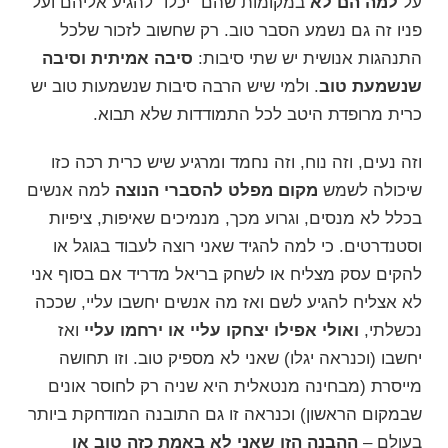
על
למה הם לא
במקומות שהם "יכלו" להגיע אליהם ועל
פניו זה גם נשמע הסבר טוב. רק שחשוב לזכור שלכל
התנהגות אנושית יש שתי סיבות:
סיבה אמיתית וסיבה
שנשמעת טוב
. ולמי שיש הרבה סיבות שנשמעות טוב יש
כרית מרופדת היטב לכל התמודדות שלא תבוא.
וזה נעים, וזה נוח, וזה נחמד ומרגיע שיש כרית רכה כזו
שיכולה לשמש
מקום מפלט להסברי הנוצה
למה אנשים
בכלל לא מנסים, וגרוע מכך, מנמיכים שאיפות, ציפיות
וסטנדרטים. כי למה להגיד שאני רוצה לעבוד בגוגל או
להקים עסק מצליח או לשחק
בריאל מדריד
אם בסוף אני
לא אצליח להגיע לשם ואז מה אנשים יחשבו עליי, שככה
נכשלתי,
ואולי אפילו יצחקו עליי או ירחמו עליי
ואז
יחשבו (וכנראה יגלו) שאני לא מספיק טוב. וזו תחושה
מייסרת (מבחינה מנטאלית היא שניה רק לחוסר אונים
שבמקום הראשון) וכנראה זו גם התובנה המודחקת ביותר
בעולם –
ההבנה הזו שאני לא באמת כזה טוב או