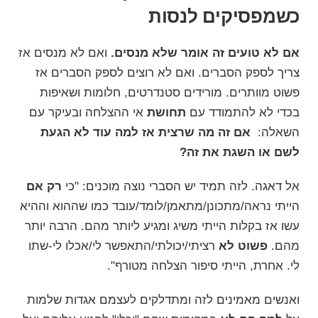
כשמפסיקים לנסות
אם לא טועים זה אומר שלא מנסים.
ואם לא מנסים אז
צריך לספק הסברים. ואם לא רוצים לספק הסברים אז
פשוט מוותרים. מורידים סטנדרטים, חלומות ושאיפות
בכדי לא להתמודד עם
תחושת
אי ההצלחה ובעיקר עם
השאלה:
אם זה מה שרצית אז למה עוד לא הגעת
לשם או השגת את זה?
אל דאגה. לזה תמיד יש הסברי נוצה מוכנים: "כי
רק אם
הייתי נראה/מתכונן/מתאמן/לומד/עובד כמו שההוא וההיא
עשו אז בקלות הייתי משיג ומגיע ליותר מהם. הרבה יותר
מהם.
פשוט לא
רציתי/יכולתי/התאפשר לי/אכלו לי-שתו
לי. אחרת, הייתי סיפור הצלחה מטורף".
ואנשים מאמינים לזה ומתדלקים לעצמם אגדות שלמות