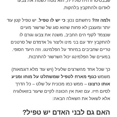
שבבסיסו זו חיה סולידית, הוא נוטה לשנות את צבעו
לאדום ולהתקבץ בלהקות.
ולמה זה?
ניחשתם נכון:
כי יש לו טפיל
. יש טפיל קטן עוד
יותר ומעצבן לא פחות שהוא סוג של שרשור מעיים
שנצמד לקוף הים החביב, משנה את צבעו וגורם לו
להתקבץ יחד עם בני מינו וליצור גל אדמדם של סרטנים
טריים שחביבים במיוחד על הפלמינגו. וזה היעד הסופי.
במעיים של הפלמינגו יכול השרשור להתרבות.
כך שכל אחד מהשרצים שלעיל (ויש עוד מלא דוגמאות)
משמש
כגוף מארח לטפיל שמשתלט על מוחו ומניע
אותו כרצונו
– ממש כמו מכונית על שלט – כל הדרך
לסיום חייו. עם זאת אין הכוונה לקיים שיעור בזואולוגיה
אלא לשאול את השאלה הבאה:
האם גם לבני האדם יש טפיל?