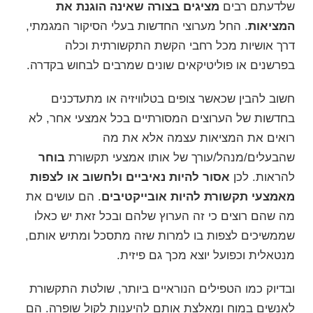
שלדעתם רבים
מציגים בצורה שאינה הוגנת את
המציאות
. החל מערוצי החדשות בעלי הסיקור המגמתי,
דרך אושיות מכל רחבי הקשת התקשורתית וכלה
בפרשנים או פוליטיקאים שונים שמרבים
לבחוש בקדרה
.
חשוב להבין שכאשר צופים בטלוויזיה או מתעדכנים
בחדשות של הערוצים המסורתיים בכל אמצעי אחר, לא
רואים את המציאות עצמה אלא את מה
שהבעלים/מנהל/עורך של אותו אמצעי תקשורת
בוחר
להראות. לכן
אסור להיות נאיביים ולחשוב או לצפות
מאמצעי תקשורת להיות אובייקטיבים
. הם עושים את
מה שהם רוצים כי זה הערוץ שלהם ובכל זאת יש כאלו
שממשיכים לצפות בו למרות שזה מתסכל ומתיש אותם,
מנטאלית
וכפועל יוצא מכך גם פיזית.
ובדיוק כמו הטפילים הנוראיים ביותר, שולטת התקשורת
לאנשים במוח ומאלצת אותם להיענות לקול שופרה. הם