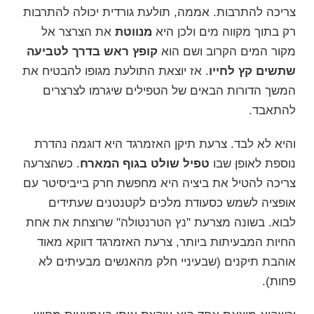
צריכה להתרבות. אממה, תולעת גורדית יכולה להתרבות
רק בתוך מקווה מים ולכן היא
מנווטת
את הצרצר אל
מקור המים הקרוב ושם הוא
קופץ ראש בדרך לטביעה
שתשים קץ לחייו
. אז יוצאת התולעת מגופו להבטיח את
המשך הדורות הבאים של הטפילים שיגרמו לצרצרים
להתאבד.
והיא לא לבד.
צרעת תיקן האזמרגד
היא דוגמה נהדרת
נוספת לאופן שבו
טפיל שולט בגוף המארח
. כשהצרעה
צריכה להטיל את ביציה היא מחפשת חרק בייביסיטר עם
אופציה לשמש כסעודת מלכים לקטנטנים שעתידים
לבוא. בשונה מצרעת
"נץ הטרנטולה"
שרוצחת את אחת
החיות המבעיתות ביותר, צרעת האזמרגד דווקא מאוד
אוהבת תיקנים (שבעיניי חלק מהאנשים מבעיתים לא
פחות).