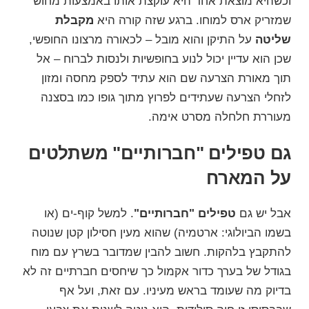
וכשהיא מוצאת אחד היא עוקצת אותו באמצעות מחוש
שמזריק ארס למוחו. ברגע שזה קורה היא
מקבלת
שליטה
על התיקן והוא מובל – לכאורה מרצונו החופשי,
שכן הוא עדיין יכול לנוע בחופשיות ולנסות לברוח – אל
תוך מאורת הצרעה שם הוא עתיד לספק מחסה ומזון
לזחלי הצרעה שעתידים לפרוץ מתוך גופו כמו בסצנה
מעוררת חלחלה מסרט אימה.
גם טפילים "חברותיים" משתלטים
על המארח
אבל יש גם
טפילים "חברותיים"
. למשל קוף-ים (או
בשמו הביולוגי:
ארטמיה
) שהוא מעין חסילון קטן שנוטה
להתקבץ בלהקות. חשוב להבין שמדובר בשרץ עם מוח
בגודל של בערך כדור אקמול כך שיחסים חברתיים זה לא
בדיוק מה שעומד בראש מעיניו. עם זאת, ועל אף