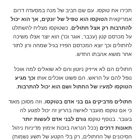
תכירו את
טוקסו
. עם שם חביב של מנה במסעדה דרום
אמריקאית
הטוקסו הוא טפיל של יונקים, אך הוא יכול
להתרבות רק אצל חתולים.
כשטוקסו מצליח להשתלט
על מכרסם קטן (עכבר, אוגר וכו') הוא יוצר אצלו משיכה
לחתולים וכך יוצא המכרסם הפזיז בגיל שמחה ורון לתור
אחר מושא אהבתו החדש.
חתולים הם לא אייזיק ניוטון והם לא שואלים למה אוכל
נופל להם על הראש. הם פשוט אוכלים אותו
וכך מגיע
הטוקסו למעיו של החתול ושם הוא יכול להתרבות
.
חתולים מדביקים גם בני אדם בטוקסו.
וזה מסוכן מאוד
כי אם טוקסו מועבר לאישה בהריון זה יכול
לפגוע לה
בעובר
. בנוסף טוקסו
גורם לבני אדם לעשות יותר
תאונות דרכים
(ככל הנראה בזכות אימוץ מדיניות ניהול
הסיכונים של החתולים, רק בלי הקטע של תשע נשמות)