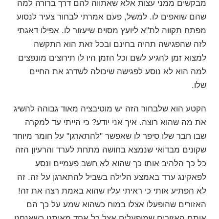
מבקשים ממני עצות אלא שאתווה להם דרך ברורה למה
שהם שואפים לו. למשל, פעם אמרתי לבחור צעיר לנסוע
מפתח תקווה לת"א ליועץ מסוים שיעזור לו. אפילו דאגתי
לזה שהפגישה תהיה בחינם ובכל זאת הוא התקשה
למצוא זמן להגיע לשם וכל הזמן היו לו תירוצים מונפצים
למה הוא לא נוסע לפגישה שיכולה לשדרג את החיים
שלו.
הקטע הוא שלבחור הזה יש מוטיבציה מאוד גבוהה להשיג
את מה שהוא רוצה. איך אני יודע? כי הייתי עד למקרה
שבו חבר שלו סיפר לו שאפשר "להתארגן" על חומר מיוחד
שקונים מבדואי שנמצא בחושה מתחת לערד והרעיון הזה
כל כך הלהיב אותו כך שהוא לא חשב פעמיים ונסע
לפאקינג ערד באמצע הלילה בשביל להתארגן על זה. זה
לא הפתיע אותי כי ראיתי עליו שהוא באמת רצה את זה!
האזורים שהופעלו אצלו במוח כשהוא שמע על כך הם
אותם האזורים שמופעלים אצל כל אחד מאיתנו כשאנחנו