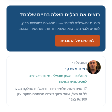
י
ל
רוצים את הכלים האלה בחיים שלכם?
תוכנית "משכילים לחיים" — 6 מפגשים בחופשת הקיץ,
להורים ולבני נוער. בואו נמצא יחד את ההתאמה הנכונה.
לפרטים על התוכנית
נכתב על ידי
חיים משרקי
מנטליסט · מאמן מנטאלי · מייסד האקדמיה
לפסיכולוגיית מצוינות
17 שנים מלווה תלמידי תיכון, כדורגלנים שחלקם הגיעו
לליגת העל, וצוותי חינוך בשיטה מבוססת-מחקר. ציון
97/100 בגפ"ן.