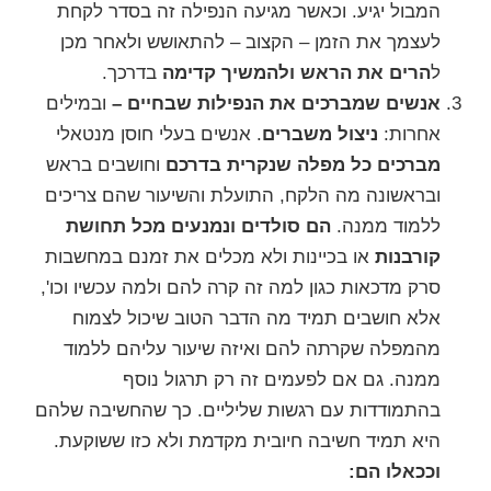
המבול יגיע. וכאשר מגיעה הנפילה זה בסדר לקחת
לעצמך את הזמן – הקצוב – להתאושש ולאחר מכן
ל
הרים את הראש ולהמשיך קדימה
בדרכך.
אנשים שמברכים את הנפילות שבחיים –
ובמילים
אחרות:
ניצול משברים
. אנשים בעלי חוסן מנטאלי
מברכים כל מפלה שנקרית בדרכם
וחושבים בראש
ובראשונה מה הלקח, התועלת והשיעור שהם צריכים
ללמוד ממנה.
הם סולדים ונמנעים מכל תחושת
קורבנות
או
בכיינות
ולא מכלים את זמנם במחשבות
סרק מדכאות כגון למה זה קרה להם ולמה עכשיו וכו',
אלא חושבים תמיד מה הדבר הטוב שיכול לצמוח
מהמפלה שקרתה להם ואיזה שיעור עליהם ללמוד
ממנה. גם אם לפעמים זה רק תרגול נוסף
בהתמודדות עם רגשות שליליים. כך שהחשיבה שלהם
היא תמיד חשיבה חיובית מקדמת ולא כזו ששוקעת.
וככאלו הם: