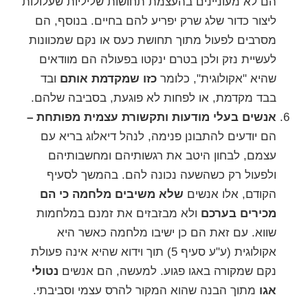
הם לא מעוניינים בהעצמת תחושות שליליות שעלולות
ליצור כדור שלג שרק יפריע להם בחיים. בנוסף, הם
מסרבים לפעול מתוך תחושת כעס או נקם שמכוונות
לעשיית נזק ולכן בטרם ינקטו בפעולה הם מוודאים
שהיא "אקולוגית", כלומר
כזו שמקדמת אותם
ובד
בבד מקדמת, או לפחות לא פוגעת, בסביבה שלהם.
אנשים בעלי מודעות ותקשורת עצמית מפותחת –
הם יודעים להתבונן פנימה, לנהל דיאלוג בריא עם
עצמם, לבחון היטב את
רגשותיהם
ומחשבותיהם
ולפעול רק כשהשעה נכונה להם. בהמשך לסעיף
הקודם, אלו אנשים
שלא משיבים מלחמה כי הם
מכירים בערכם
ולא מבזבזים את זמנם במלחמות
שווא. עם זאת הם כן ישיבו מלחמה כאשר היא
אקולוגית (ע"ע סעיף 5) תוך וידוא שהיא אינה פעולת
נקם שמקורה באגו פגוע. למעשה, הם אנשים
נטולי
אגו
מתוך הבנה שהוא המקור להרס עצמי וסביבתי.