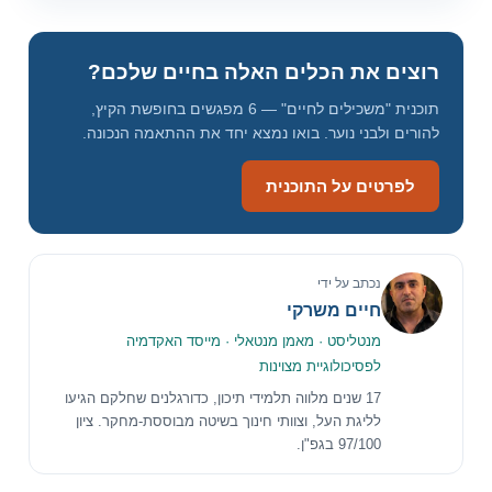
י
ל
רוצים את הכלים האלה בחיים שלכם?
תוכנית "משכילים לחיים" — 6 מפגשים בחופשת הקיץ,
להורים ולבני נוער. בואו נמצא יחד את ההתאמה הנכונה.
לפרטים על התוכנית
נכתב על ידי
חיים משרקי
מנטליסט · מאמן מנטאלי · מייסד האקדמיה
לפסיכולוגיית מצוינות
17 שנים מלווה תלמידי תיכון, כדורגלנים שחלקם הגיעו
לליגת העל, וצוותי חינוך בשיטה מבוססת-מחקר. ציון
97/100 בגפ"ן.