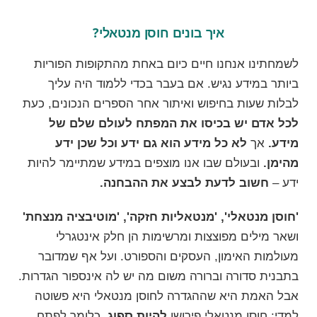
איך בונים חוסן מנטאלי?
לשמחתינו אנחנו חיים כיום באחת מהתקופות הפוריות
ביותר במידע נגיש. אם בעבר בכדי ללמוד היה עליך
לבלות שעות בחיפוש ואיתור אחר הספרים הנכונים, כעת
לכל אדם יש בכיסו את המפתח לעולם שלם של
מידע.
אך
לא כל מידע הוא גם ידע וכל שכן ידע
מהימן.
ובעולם שבו אנו מוצפים במידע שמתיימר להיות
ידע –
חשוב לדעת לבצע את ההבחנה.
'חוסן מנטאלי', 'מנטאליות חזקה', 'מוטיבציה מנצחת'
ושאר מילים מפוצצות ומרשימות הן חלק אינטגרלי
מעולמות האימון, העסקים והספורט. ועל אף שמדובר
בתבנית סדורה וברורה משום מה יש לה אינספור הגדרות.
אבל האמת היא שההגדרה לחוסן מנטאלי היא פשוטה
למדי: חוסן מנטאלי פירושו
להיות ספוג.
כלומר לפתח