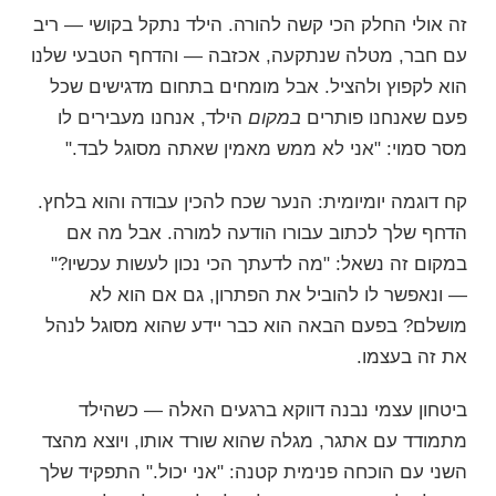
זה אולי החלק הכי קשה להורה. הילד נתקל בקושי — ריב
עם חבר, מטלה שנתקעה, אכזבה — והדחף הטבעי שלנו
הוא לקפוץ ולהציל. אבל מומחים בתחום מדגישים שכל
פעם שאנחנו פותרים
במקום
הילד, אנחנו מעבירים לו
מסר סמוי: "אני לא ממש מאמין שאתה מסוגל לבד."
קח דוגמה יומיומית: הנער שכח להכין עבודה והוא בלחץ.
הדחף שלך לכתוב עבורו הודעה למורה. אבל מה אם
במקום זה נשאל: "מה לדעתך הכי נכון לעשות עכשיו?"
— ונאפשר לו להוביל את הפתרון, גם אם הוא לא
מושלם? בפעם הבאה הוא כבר יידע שהוא מסוגל לנהל
את זה בעצמו.
ביטחון עצמי נבנה דווקא ברגעים האלה — כשהילד
מתמודד עם אתגר, מגלה שהוא שורד אותו, ויוצא מהצד
השני עם הוכחה פנימית קטנה: "אני יכול." התפקיד שלך