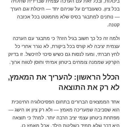
ביכולות, ובכל זאת עם הערכה עצמית שברירית שתלויה
בכל ציון. כשעובדים על שניהם יחד — היכולת
וגם
הערך
— נותנים למתבגר בסיס שלא מתמוטט בכל אכזבה
קטנה.
ולמה זה כל כך חשוב בגיל הזה? כי מתבגר עם הערכה
עצמית יציבה לא קורס בכל ביקורת, לא נגרר אחרי כל
לחץ חברתי, ומעז לנסות גם כשיש סיכוי להיכשל. זו בדיוק
הקרקע שממנה צומחים ביטחון אמיתי וחוסן לטווח ארוך.
הכלל הראשון: להעריך את המאמץ,
לא רק את התוצאה
אחד הממצאים הברורים בתחום הפסיכולוגיה החינוכית
הוא שסביבה שמעריכה מאמץ — ולא רק ציון או הישג —
מפתחת ביטחון עצמי יציב הרבה יותר. למה? כי תוצאה
היא דבר שלא תמיד בשליטת הילד, אבל מאמץ כן.