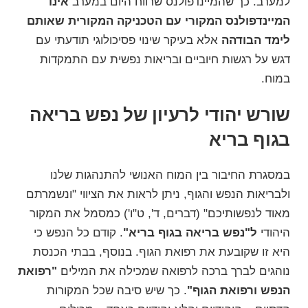
למערב. כך שהמיינדפולנס שרווח היום במערב
אינו
המיינדפולנס המקורי עם הטכניקה המקורית שאותם
לימד הבודהה
אלא בעיקר שינוי פסיכולוגי תודעתי עם
דגש על רגשות חיוביים ובריאות נפשית עם התמקדות
במוח.
שורש יהודי לרעיון של נפש בריאה
בגוף בריא
במסגרת החיבור בין המוח האנושי להתנהגות שלנו
ולבריאות הנפש והגוף, ניתן לראות את הציווי
"ונשמרתם
מאוד לנפשותיכם"
(דברים, ד', ט"ו') כמסמל את המקור
היהודי
ל"נפש בריאה בגוף בריא"
. קודם כל הנפש כי
היא זו שקובעת את רפואת הגוף. בנוסף, בבתי הכנסת
נוהגים לברך ברכה לרפואה שמכילה את המילים
"רפואת
הנפש ורפואת הגוף"
. כך שיש סיבה שכל המקורות