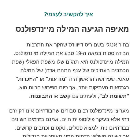
איך להקשיב לעצמי?
מאיפה הגיעה המילה מיינדפולנס
בחור אנגלי בשם ריס דייווידס שחקר את התרבות
הבודהיסטית במאה ה-19 טבע את המילה
מיינדפולנס
.
המילה מיינדפולנס היא תרגום שלו משפת
הפאלי
(שפת
הכתבים העתיקים של ענף התהרוואדה) של המילה
סאטי, שפירושה הראשון היה
"מודעות"
או
"היזכרות
"
בגרסאות העתיקות יותר, אך כיום הפירוש הרווח הוא
"תשומת לב"
, ולעיתים גם
קשב
או
התבוננות
.
מעריצי מיינדפולנס רבים סבורים שהבודהיזם אינו רק זרם
דתי אלא בעיקר פילוסופיית חיים. אמנם בזרמים השונים
בבודהיזם ניתן למצוא פסלים, טקסים וכתבים קדושים.
אך בשונה משלוש הדתות המונותאיסטיות הגדולות,