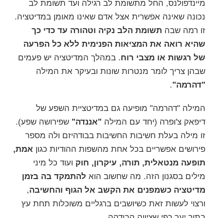
מיינדפולנס, החל מתשומת לב רגילה ועד תשומת לב
נכונה שאינה אפשרית אצל אדם שאינו מאומן במדיטציה.
זו רמה שבה
תשומת הלב נקיה וטהורה עד כדי כך
שהיא רואה את המציאות הפנימית ללא כל הפרעה
של רגשות או מצבי רוח
. במהלך המדיטציה יש פעמים
שבהן צריך לומר מנטרות שונות ובעיקר את המילה
"דהרמה"
.
המילה "דהרמה" מופיעה גם במדיטציית השפע של
דיפאק צ'ופרה
(יחד עם המילה
"אננדה"
שפירושה שפע).
זו מילה בעלת חשיבות החשיבות בבודהיזם ולה מספר
פירושים אפשריים בכל אחת מהשפות ההודיות כגון
אמת,
תופעה מנטאלית, תורה, עיקרון, חוק
ועוד כל מיני
מילים בסגנון הזה. מה שחשוב הוא
להתמקד בה בזמן
מדיטציה כשמפנים את הקשב אל הגוף והחשיבה
,
ורצוי לעשות זאת כשיושבים ברגליים משוכלות תחת עץ
בתוך יער כפי שציווה הבודהה.