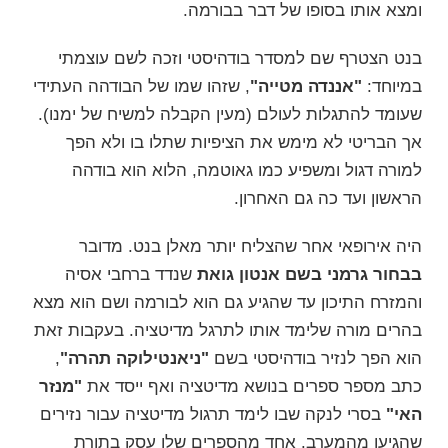
ומצא אותו בסופו של דבר בבורמה.
בנט הצטרף שם למסדר בודהיסטי וזכה לשם עוצמתי
במיוחד:
"אננדה מטייה"
, שזהו שמו של הבודהה העתידי
שעומד להתגלות לעולם (מעין הקבלה למשיח של ימנו).
אך הבריטי לא מימש את הציפיות שתלו בו ולא הפך
למורה דגול ומשפיע כמו גאוטמה, הלוא הוא בודהה
הראשון ועד כה גם האחרון.
היה אירופאי אחר שהצליח יותר מאלן בנט. מדובר
בבחור גרמני בשם
אנטון גואת
שנדד ברחבי אסיה
והמזרח התיכון עד שהגיע גם הוא לבורמה ושם הוא מצא
בהרים מורה שלימד אותו לתרגל מדיטציה. בעקבות זאת
הוא הפך לנזיר בודהיסטי בשם
"ניאנטילוקה תהרה"
,
כתב מספר ספרים בנושא מדיטציה ואף ייסד את
"מנזר
האי"
ב
סרי לנקה
שבו לימד תרגול מדיטציה עבור נזירים
שהגיעו מהמערב. אחד מהספרים שלו עסק בתורת